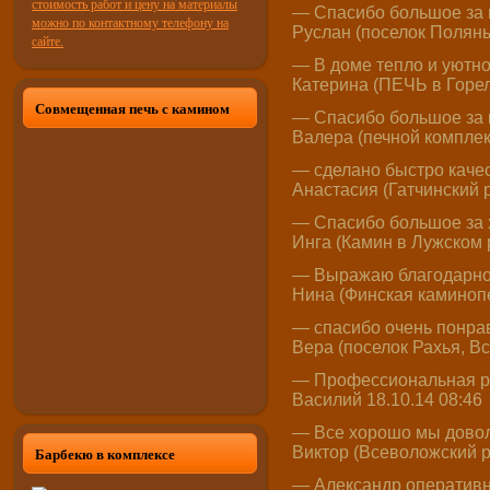
— Спасибо большое за п
Руслан (поселок Поляны
— В доме тепло и уютно
Катерина (ПЕЧЬ в Горел
Совмещенная печь с камином
— Спасибо большое за к
Валера (печной комплек
— сделано быстро качес
Анастасия (Гатчинский р
— Спасибо большое за 
Инга (Камин в Лужском 
— Выражаю благодарност
Нина (Финская каминопеч
— спасибо очень понрав
Вера (поселок Рахья, В
— Профессиональная ра
Василий 18.10.14 08:46
— Все хорошо мы доволь
Барбекю в комплексе
Виктор (Всеволожский р
— Александр оперативно