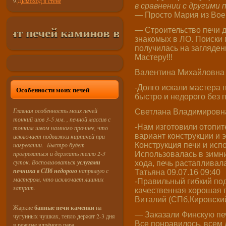
9.
Дымоход в стене
в сравнении с другими
— Просто Мария из Воей
печей каминов в СПб и Лен. Области
нед
— Строительство печи д
знакомых в ЛО. Поиски 
получилась на загляден
Мастеру!!!
Валентина Михайловна (
-Долго искали мастера 
Особенности моих печей
быстро и недорого без
Главная особенность моих печей
Светлана Владимировна 
тонкий шов 3-5 мм. , печной массив с
-Нам изготовили отопи
тонким швом намного прочнее, что
вариант конструкции и 
исключает подвижки кирпичей при
нагревании. Быстро будет
Конструкция печи и исп
прогреваться и держать тепло 2-3
Использовалась в зимни
суток. Воспользоваться
услугами
хода, печь растапливал
печника в СПб недорого
напрямую с
Татьяна 09.07.16 09:40
мастером, что исключает лишних
-Правильный гибкий по
затрат.
качественная хорошая п
Виталий (СПб,Кировский
Жаркие
банные печи каменки
на
— Заказали Финскую печ
чугунных чушках, тепло держат 2-3 дня
Все понравилось, всем 
в режиме ядрёного пара.