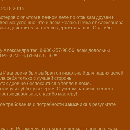
.2018 20:15
материалы! Разберу старую сложу нов
стеров с опытом в печном деле по отзывам друзей и
весьма успешно, что и всем желаю. Печка от Александра
мкая действительно тепло держит два дня. Спасибо
 у Александра тел. 8-906-257-98-56, всем довольны
ЕМ РЕКОМЕНДУЕМ в СПб !!!
ра Ивановича был выбран оптимальный для наших целей
ла себя только с лучшей стороны.
тах дров не беспокоиться о тепле в доме.
тницу и субботу вечером. С учетом наличия летнего
ностью довольны, спасибо мастеру!
все требования и потребности
заказчика
в результате
бласти. Рекомендую всем кто ищет мастеров по печам.