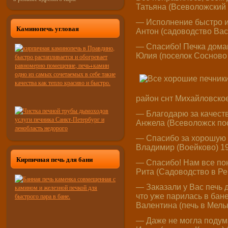
Татьяна (Всеволожский 
— Исполнение быстро и
Каминопечь угловая
Антон (садоводство Вас
— Спасибо! Печка домаш
Юлия (поселок Сосново 
район снт Михайловское
— Благодарю за качеств
Анжела (Всеволожск пос
— Спасибо за хорошую и
Владимир (Воейково) 19
Кирпичная печь для бани
— Cпасибо! Нам все по
Рита (Садоводство в Ре
— Заказали у Вас печь 
что уже парилась в бан
Валентина (печь в Мель
— Даже не могла подума