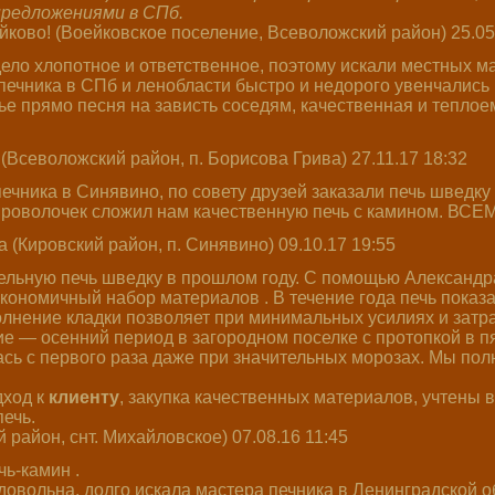
 предложениями в СПб.
ково! (Воейковское поселение, Всеволожский район) 25.05
орого !
Опытный печник! Качественные 
ело хлопотное и ответственное, поэтому искали местных ма
печника в СПб и ленобласти быстро и недорого увенчались 
ье прямо песня на зависть соседям, качественная и теплое
Всеволожский район, п. Борисова Грива) 27.11.17 18:32
печника в Синявино, по совету друзей заказали печь шведку
 проволочек сложил нам качественную печь с камином. ВС
(Кировский район, п. Синявино) 09.10.17 19:55
тельную печь шведку в прошлом году. С помощью Александ
экономичный набор материалов . В течение года печь показа
олнение кладки позволяет при минимальных усилиях и затра
е — осенний период в загородном поселке с протопкой в пя
ась с первого раза даже при значительных морозах. Мы пол
дход к
клиенту
, закупка качественных материалов, учтены 
ечь.
 район, снт. Михайловское) 07.08.16 11:45
ь-камин .
довольна, долго искала мастера печника в Ленинградской о