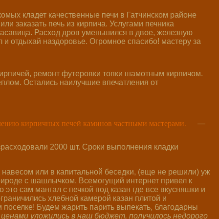
акомых кладет качественные печи в Гатчинском районе
или заказать печь из кирпича. Услугами печника
красавица. Расход дров уменьшился в двое, железную
л и отдыхай наздоровье. Огромное спасибо! мастеру за
кирпичей, ремонт футеровки топки шамотным кирпичом.
еплом. Остались наилучшие впечатления от
—
 навесом или в капитальной беседки, (еще не решили) уж
 природе с шашлычком. Всемогущий интернет привел к
о это сам мангал с печкой под казан где все вкусняшки и
ограничились хлебной камерой казан плитой и
 поселке! Будем жарить парить выпекать, благодарны
 ценами уложились в наш бюджет, получилось недорого