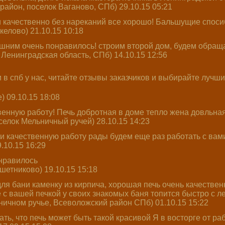
район, поселок Ваганово, СПб) 29.10.15 05:21
 качественно без нареканий все хорошо! Бальшущие спосиб
келово) 21.10.15 10:18
ним очень понравилось! строим второй дом, будем обраща
Ленинградская область, СПб) 14.10.15 12:56
) 09.10.15 18:08
енную работу! Печь добротная в доме тепло жена довльная
елок Мельничный ручей) 28.10.15 14:23
 качественную работу рады будем еще раз работать с вам
.10.15 16:29
нравилось
шетниково) 19.10.15 15:18
для бани каменку из кирпича, хорошая печь очень качеств
е с вашей печкой у своих знакомых баня топится быстро с л
ничном ручье, Всеволожский район СПб) 01.10.15 15:22
ть, что печь может быть такой красивой Я в восторге от ра