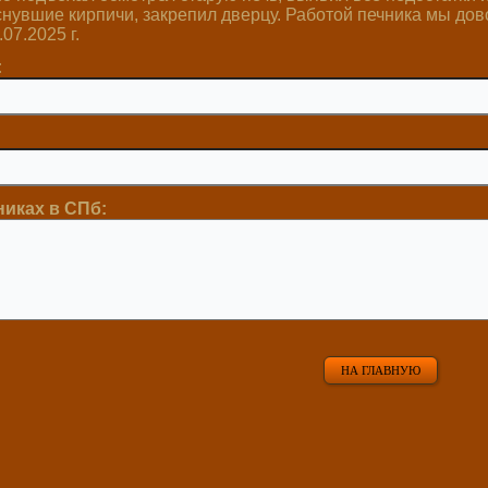
увшие кирпичи, закрепил дверцу. Работой печника мы дов
07.2025 г.
:
никах в СПб:
НА ГЛАВНУЮ