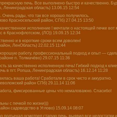
рекрасную печь. Все выполнено быстро и качественно. Буд
, Ленинградская область) 13.06.15 12:54
. Очень рады, что так все хорошо получилось.
ово Красносельский район, СПб) 27.04.15 13:50
ачественное исполнение ! мечтали о настоящей печке вот 
с в Краснофлотском, (ЛО)) 19.09.15 12:34
твенно и в короткие сроки всем доволен!
айон, ЛенОбласть) 22.02.15 11:44
хорошую работу, профессиональный подход и опыт — сдела
районе п. Толмачёво) 29.07.15 11:36
ь за качественно исполненную печь! Гибкий подход к клиен
ь в пгт. Ропша, Ленинградская область) 16.12.14 11:28
илась ваша работа! Сработали в срок чисто и аккуратно.
севоложский район СПб) 29.11.14 11:06
бота, фиксированные цены что немаловажно. Спасибо!
ны с печкой по жизни)))
айон садоводство в Углово) 15.09.14 08:07
 подъехал осмотрел старую печь, выявил все недостатки и