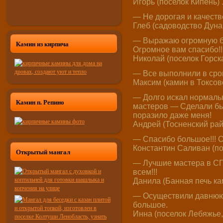
Игорь (поселок Кипень) 
— Не дорогая и качеств
Глеб (садоводство Дунай
— Выражаю огромную бл
Камин из кирпича
Огромное вам спасибо!!
Николай (поселок Горска
— Все выполнили в срок
Максим (камин в Токсово
— Долго искал нормальн
Камин п. Репино
мастеров — Сделали быс
поразило даже меня!
Андрей (Тосненский рай
— Спасибо большое!!! О
Константин Саливан (по
Открытый мангал
— Лучшие мастера в СП
всем!!!
Данила (Банная печь ка
— Осуществили давнюю 
большое.
Инна (поселок Лебяжье,