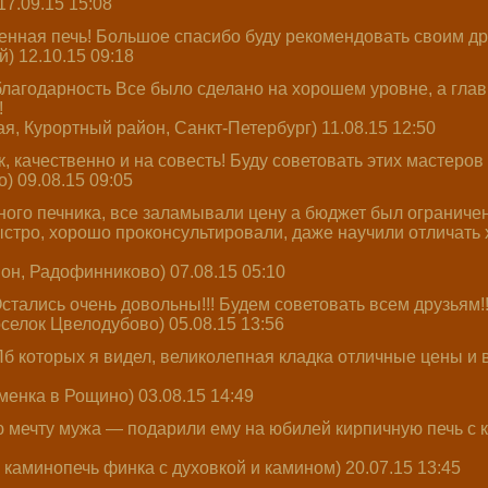
17.09.15 15:08
енная печь! Большое спасибо буду рекомендовать своим др
) 12.10.15 09:18
агодарность Все было сделано на хорошем уровне, а главн
!
я, Курортный район, Санкт-Петербург) 11.08.15 12:50
, качественно и на совесть! Буду советовать этих мастеров
) 09.08.15 09:05
ого печника, все заламывали цену а бюджет был ограничен
тро, хорошо проконсультировали, даже научили отличать х
он, Радофинниково) 07.08.15 05:10
стались очень довольны!!! Будем советовать всем друзьям!!
селок Цвелодубово) 05.08.15 13:56
б которых я видел, великолепная кладка отличные цены и
менка в Рощино) 03.08.15 14:49
мечту мужа — подарили ему на юбилей кирпичную печь с к
 каминопечь финка с духовкой и камином) 20.07.15 13:45