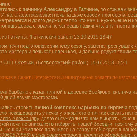
чине
атились к
печнику Александру в Гатчине
, по отзывам зн
 У нас старая железная печь на даче совсем прогорела, реш
нагревается и долго держит тепло что нам и нужно, ещё и 
топишь дрова сгорали не успеешь подкинуть, а тут протопи
з Гатчины. (Гатчинский район) 23.10.2019 18:47
м печи подготовка к зимнему сезону, замена треснувших 
а мастера и печь как новенькая, и дальше радует своим т
 СНТ Осельки. (Всеволожский район.) 14.07.2018 19:21
шились строить
печной комплекс барбекю из кирпича
под
ело покашеварить у печки у открытого огня так сказать на
галов Александру
, долго обсуждали что нам выбрать, конечн
ской печи не вписался в габариты нашей беседки, поэтому 
 Печной комплекс получился на славу всей округе в нашем
л.89062579856)
Финансовая сторона приятно обрадовала, с