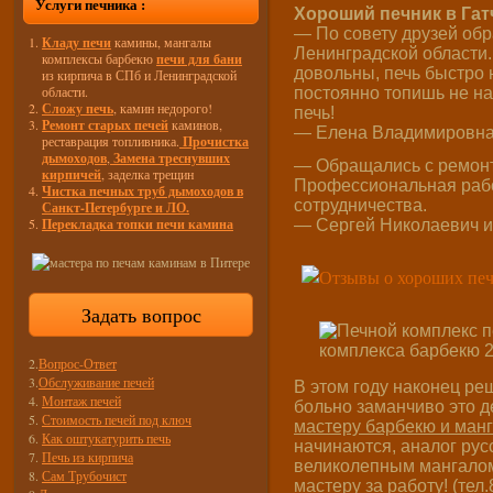
Услуги печника :
Хороший печник в Гат
— По совету друзей обр
Кладу печи
камины, мангалы
Ленинградской области.
комплексы барбекю
печи для бани
довольны, печь быстро 
из кирпича в СПб и Ленинградской
области.
постоянно топишь не на
Сложу печь
, камин недорого!
печь!
Ремонт старых печей
каминов,
— Елена Владимировна и
реставрация топливника.
Прочистка
дымоходов
,
Замена треснувших
— Обращались с ремонто
кирпичей
, заделка трещин
Профессиональная работ
Чистка печных труб дымоходов в
сотрудничества.
Санкт-Петербурге и ЛО.
Перекладка топки печи камина
— Сергей Николаевич из
Задать вопрос
2.
Вопрос-Ответ
3.
Обслуживание печей
В этом году наконец ре
4.
Монтаж печей
больно заманчиво это д
5.
Стоимость печей под ключ
мастеру барбекю и ман
6.
Как оштукатурить печь
начинаются, аналог рус
7.
Печь из кирпича
великолепным мангалом.
8.
Сам Трубочист
мастеру за работу! (те