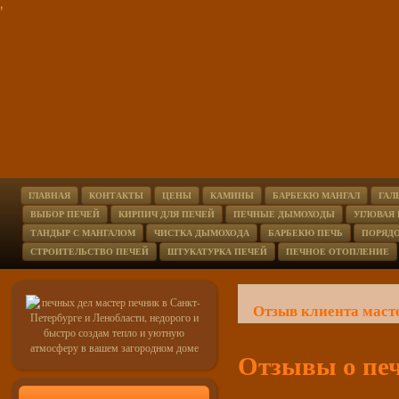
'
ГЛАВНАЯ
КОНТАКТЫ
ЦЕНЫ
КАМИНЫ
БАРБЕКЮ МАНГАЛ
ГАЛ
ВЫБОР ПЕЧЕЙ
КИРПИЧ ДЛЯ ПЕЧЕЙ
ПЕЧНЫЕ ДЫМОХОДЫ
УГЛОВАЯ
ТАНДЫР С МАНГАЛОМ
ЧИСТКА ДЫМОХОДА
БАРБЕКЮ ПЕЧЬ
ПОРЯД
СТРОИТЕЛЬСТВО ПЕЧЕЙ
ШТУКАТУРКА ПЕЧЕЙ
ПЕЧНОЕ ОТОПЛЕНИЕ
Отзыв клиента маст
Отзывы о пе