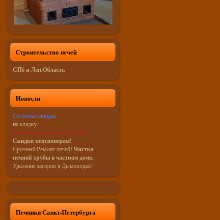
Строительство печей
СПб и Лен.Область
Новости
Сезонные скидки
на кладку
отопительных печей до 15%
Скидки пенсионерам!
Срочный Ремонт печей!
Чистка
печной трубы в частном доме.
Удаление засоров в Дымоходах!
Печники Санкт-Петербурга