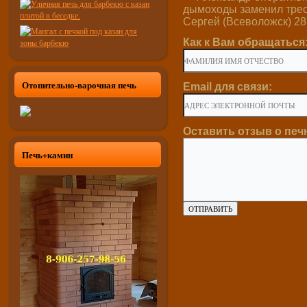
дымоходы заменил тресн
Сергей (Всеволожск) 28.
Как к Вам обращаться
Отопительно-варочная печь
Email для связи:
Оставить отзыв о печ
Печь+камин