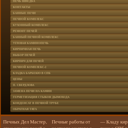
ПЕЧЬ ШВЕДКА
КОНТАКТЫ
БАННЫЕ ПЕЧИ
ПЕЧНОЙ КОМПЛЕКС
КУХОННЫЙ КОМПЛЕКС
РЕМОНТ ПЕЧЕЙ
БАННЫЙ ПЕЧНОЙ КОМПЛЕКС
УГЛОВАЯ КАМИНОПЕЧЬ
КИРПИЧНАЯ ПЕЧЬ
ВЫБОР ПЕЧЕЙ
КИРПИЧ ДЛЯ ПЕЧЕЙ
ПЕЧНОЙ КОМПЛЕКС-2
КЛАДКА БАРБЕКЮ В СПБ
ЦЕНЫ
П. СВЕРДЛОВА
ЗАМЕНА ПЕЧИ НА КАМИН
ГЕРМЕТИЗАЦИЯ СТЫКОВ ДЫМОХОДА
КОНДЕНСАТ В ПЕЧНОЙ ТРУБЕ
ОБРАТНАЯ ТЯГА
Печных Дел Мастер,
Печные работы от
— Кладу ки