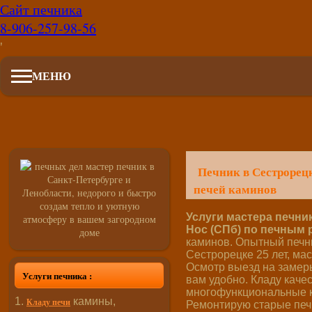
Сайт печника
8-906-257-98-56
'
МЕНЮ
Печник в Сестрорец
печей каминов
Услуги мастера печни
Нос (СПб) по печным 
каминов. Опытный печни
Сестрорецке 25 лет, мас
Осмотр выезд на замер
Услуги печника :
вам удобно. Кладу каче
многофункциональные 
камины,
Кладу печи
Ремонтирую старые печ