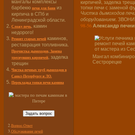
мангалы комплексы
кирпичей, заделка трещ
барбекю
из
топки печи с заменой ф
печи для бани
Чистка дымоходов печ
кирпича в СПб и
оборудованием
. ЗВОНИ
Ленинградской области.
98-56
Александр печни
, камин
Сложу печь
недорого!
каминов,
Ремонт старых печей
реставрация топливника.
,
Прочистка дымоходов
Замена
Мангал комбиниро
, заделка
треснувших кирпичей
Сестрорецке
трещин
Чистка печных труб дымоходов в
Санкт-Петербурге и ЛО.
Перекладка топки печи камина
Задать вопрос
2.
Вопрос-Ответ
3.
Обслуживание печей