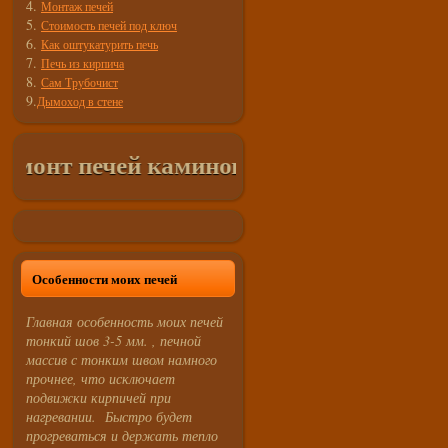
4.
Монтаж печей
5.
Стоимость печей под ключ
6.
Как оштукатурить печь
7.
Печь из кирпича
8.
Сам Трубочист
9.
Дымоход в стене
монт печей каминов в СПб и Лен. Област
Особенности моих печей
Главная особенность моих печей
тонкий шов 3-5 мм. , печной
массив с тонким швом намного
прочнее, что исключает
подвижки кирпичей при
нагревании. Быстро будет
прогреваться и держать тепло