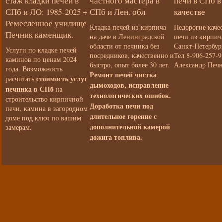
стаж кладки печей в
частного мастера в
печи в СПб 
СПб и ЛО: 1985-2025 +
СПб и Лен. обл
качестве
Ремесленное училище
Кладка печей из кирпича
Недорогие каче
Печник каменщик.
на даче в Ленинградской
печи из кирпич
области от печника без
Санкт-Петербур
Услуги по кладке печей
посредников, качественно и
Тел 8-906-257-9
каминов по ценам 2024
быстро, опыт более 30 лет.
Александр Печ
года. Возможность
Ремонт печей чистка
стоимость услуг
расчитать
дымоходов, исправление
печника в СПб
на
технологических ошибок.
строительство кирпичной
Доработка печи под
печи, камина в загородном
длительное горение с
доме под ключ по вашим
дополнительной камерой
замерам.
дожига топлива.