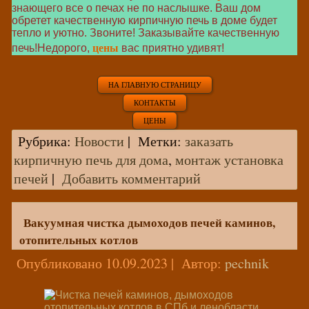
знающего все о печах не по наслышке. Ваш дом
обретет качественную кирпичную печь в доме будет
тепло и уютно. Звоните! Заказывайте качественную
цены
печь!Недорого,
вас приятно удивят!
НА ГЛАВНУЮ СТРАНИЦУ
КОНТАКТЫ
ЦЕНЫ
Рубрика:
Новости
|
Метки:
заказать
кирпичную печь для дома
,
монтаж установка
печей
|
Добавить комментарий
Вакуумная чистка дымоходов печей каминов,
отопительных котлов
Опубликовано
10.09.2023
|
Автор:
pechnik