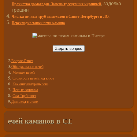
,
, заделка
Прочистка дымоходов
Замена треснувших кирпичей
трещин
Чистка печных труб дымоходов в Санкт-Петербурге и ЛО.
Перекладка топки печи камина
Задать вопрос
2.
Вопрос-Ответ
3.
Обслуживание печей
4.
Монтаж печей
5.
Стоимость печей под ключ
6.
Как оштукатурить печь
7.
Печь из кирпича
8.
Сам Трубочист
9.
Дымоход в стене
ечей каминов в СПб и Лен. Области
недо