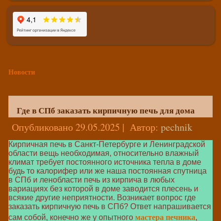
Новости
Где в СПб заказать кирпичную печь для дома
Опубликовано
29.05.2025
|
Автор:
pechnik
Кирпичная печь в Санкт-Петербурге и Ленинградской
области вещь необходимая, относительно влажный
климат требует постоянного источника тепла в доме
будь то калорифер или же наша постоянная спутница
в СПб и ленобласти печь из кирпича в любых
вариациях без которой в доме заводится плесень и
всякие другие неприятности. Возникает вопрос где
заказать кирпичную печь в СПб? Ответ напрашивается
мастера печника
сам собой, конечно же у опытного
,