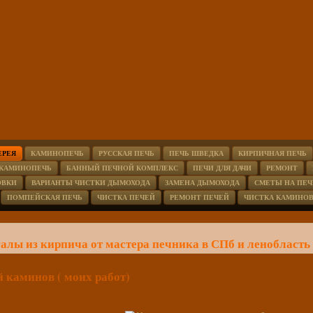
ЕРЕЯ
КАМИНОПЕЧЬ
РУССКАЯ ПЕЧЬ
ПЕЧЬ ШВЕДКА
КИРПИЧНАЯ ПЕЧЬ
 КАМИНОПЕЧЬ
БАННЫЙ ПЕЧНОЙ КОМПЛЕКС
ПЕЧИ ДЛЯ ДАЧИ
РЕМОНТ
ОВКИ
ВАРИАНТЫ ЧИСТКИ ДЫМОХОДА
ЗАМЕНА ДЫМОХОДА
СМЕТЫ НА ПЕЧ
ПОМПЕЙСКАЯ ПЕЧЬ
ЧИСТКА ПЕЧЕЙ
РЕМОНТ ПЕЧЕЙ
ЧИСТКА КАМИНО
алы из кирпича от мастера печника в СПб и ленобласть
 каминов ( моих работ)