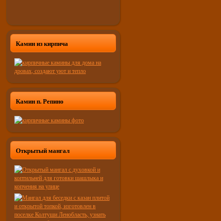
Камин из кирпича
Камин п. Репино
Открытый мангал