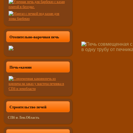
Отопительно-варочная печь
Печь+камин
Строительство печей
СПб и Лен.Область