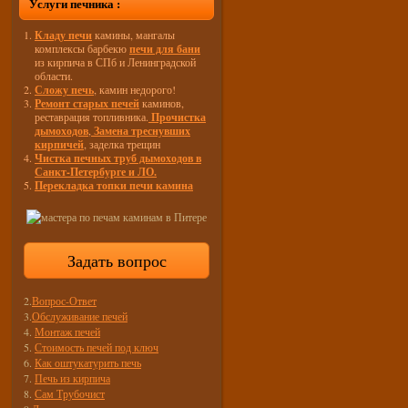
Услуги печника :
Кладу печи
камины, мангалы
комплексы барбекю
печи для бани
из кирпича в СПб и Ленинградской
области.
Сложу печь
, камин недорого!
Ремонт старых печей
каминов,
реставрация топливника.
Прочистка
дымоходов
,
Замена треснувших
кирпичей
, заделка трещин
Чистка печных труб дымоходов в
Санкт-Петербурге и ЛО.
Перекладка топки печи камина
Задать вопрос
2.
Вопрос-Ответ
3.
Обслуживание печей
4.
Монтаж печей
5.
Стоимость печей под ключ
6.
Как оштукатурить печь
7.
Печь из кирпича
8.
Сам Трубочист