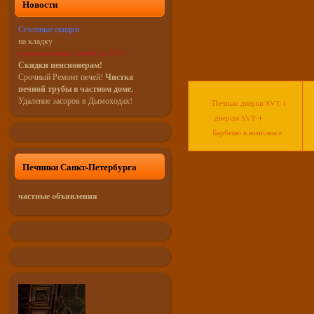
Новости
Сезонные скидки
на кладку
отопительных печей до 15%
Скидки пенсионерам!
Срочный Ремонт печей!
Чистка
печной трубы в частном доме.
Удаление засоров в Дымоходах!
Печные дверки SVT-1
дверцы SVT-4
Барбекю в комплексе
Печники Санкт-Петербурга
частные объявления