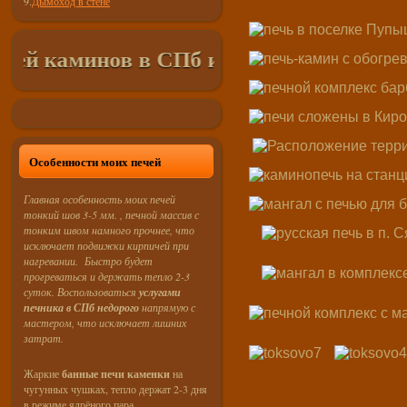
9.
Дымоход в стене
 каминов в СПб и Лен. Области
недорого
Особенности моих печей
Главная особенность моих печей
тонкий шов 3-5 мм. , печной массив с
тонким швом намного прочнее, что
исключает подвижки кирпичей при
нагревании. Быстро будет
прогреваться и держать тепло 2-3
суток. Воспользоваться
услугами
печника в СПб недорого
напрямую с
мастером, что исключает лишних
затрат.
Жаркие
банные печи каменки
на
чугунных чушках, тепло держат 2-3 дня
в режиме ядрёного пара.