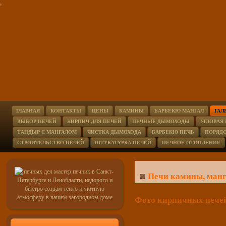
'
ГЛАВНАЯ
КОНТАКТЫ
ЦЕНЫ
КАМИНЫ
БАРБЕКЮ МАНГАЛ
ГАЛ
ВЫБОР ПЕЧЕЙ
КИРПИЧ ДЛЯ ПЕЧЕЙ
ПЕЧНЫЕ ДЫМОХОДЫ
УГЛОВАЯ
ТАНДЫР С МАНГАЛОМ
ЧИСТКА ДЫМОХОДА
БАРБЕКЮ ПЕЧЬ
ПОРЯД
СТРОИТЕЛЬСТВО ПЕЧЕЙ
ШТУКАТУРКА ПЕЧЕЙ
ПЕЧНОЕ ОТОПЛЕНИЕ
Печи камины, манг
Фото кирпичных печей