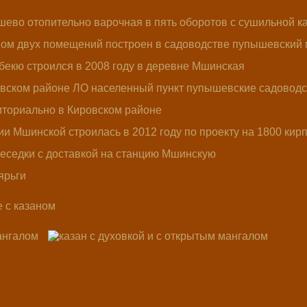
 !
Опытный печник! Качественные матер