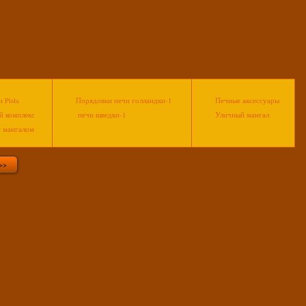
 Pisla
Порядовки печи голландки-1
Печные аксессуары
й комплекс
печи шведки-1
Уличный мангал
с мангалом
>>