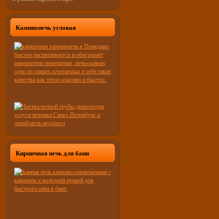
Каминопечь угловая
Кирпичная печь для бани