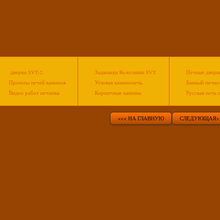
дверки SVT-2
Задвижки Колосники SVT
Печные дверки
Проекты печей каминов
Угловая каминопечь
Банный печно
Видео работ печника
Кирпичные камины
Русская печь 
<<< НА ГЛАВНУЮ
СЛЕДУЮЩАЯ>