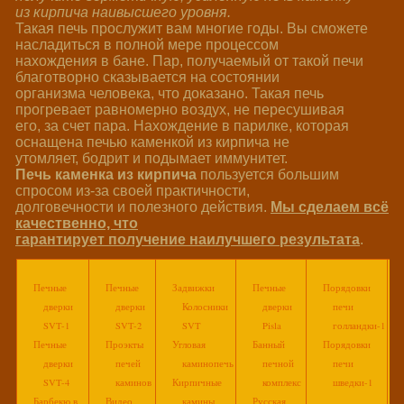
из кирпича наивысшего уровня.
Такая печь прослужит вам многие годы. Вы сможете
насладиться в полной мере процессом
нахождения в бане. Пар, получаемый от такой печи
благотворно сказывается на состоянии
организма человека, что доказано. Такая печь
прогревает равномерно воздух, не пересушивая
его, за счет пара. Нахождение в парилке, которая
оснащена печью каменкой из кирпича не
утомляет, бодрит и подымает иммунитет.
Печь каменка из кирпича
пользуется большим
спросом из-за своей практичности,
долговечности и полезного действия.
Мы сделаем всё
качественно, что
гарантирует получение наилучшего результата
.
Печные
Печные
Задвижки
Печные
Порядовки
дверки
дверки
Колосники
дверки
печи
SVT-1
SVT-2
SVT
Pisla
голландки-1
Печные
Проэкты
Угловая
Банный
Порядовки
дверки
печей
каминопечь
печной
печи
SVT-4
каминов
Кирпичные
комплекс
шведки-1
Барбекю в
Видео
камины
Русская