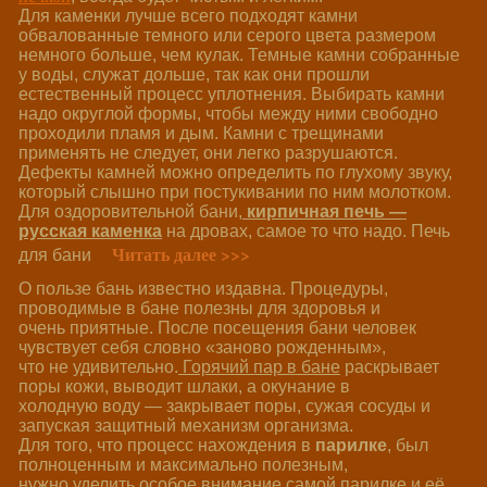
Для каменки лучше всего подходят камни
обвалованные темного или серого цвета размером
немного больше, чем кулак. Темные камни собранные
у воды, служат дольше, так как они прошли
естественный процесс уплотнения. Выбирать камни
надо округлой формы, чтобы между ними свободно
проходили пламя и дым. Камни с трещинами
применять не следует, они легко разрушаются.
Дефекты камней можно определить по глухому звуку,
который слышно при постукивании по ним молотком.
Для оздоровительной бани,
кирпичная печь —
русская каменка
на дровах, самое то что надо. Печь
Читать далее >>>
для бани
О пользе бань известно издавна. Процедуры,
проводимые в бане полезны для здоровья и
очень приятные. После посещения бани человек
чувствует себя словно «заново рожденным»,
что не удивительно.
Горячий пар в бане
раскрывает
поры кожи, выводит шлаки, а окунание в
холодную воду — закрывает поры, сужая сосуды и
запуская защитный механизм организма.
Для того, что процесс нахождения в
парилке
, был
полноценным и максимально полезным,
нужно уделить особое внимание самой парилке и её