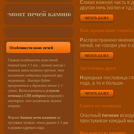
С
амая важная часть в д
другая печь (котел и т.д.
онт печей каминов в СПб и Лен. Област
ЧИТАТЬ ДАЛЕЕ
Как правильно топить
Р
аспространено мнение,
печей, не говоря уже о
Особенности моих печей
ЧИТАТЬ ДАЛЕЕ
Главная особенность моих печей
тонкий шов 3-5 мм. , печной массив с
Заготовка дров
тонким швом намного прочнее, что
исключает подвижки кирпичей при
Н
ародная пословица гла
нагревании. Быстро будет
года, а то и больше.
прогреваться и держать тепло 2-3
суток. Воспользоваться
услугами
ЧИТАТЬ ДАЛЕЕ
печника в СПб недорого
напрямую с
мастером, что исключает лишних
Совет от печника
затрат.
Опытный
печник
всегда
Жаркие
банные печи каменки
на
простукивая каждый мол
чугунных чушках, тепло держат 2-3 дня
в режиме ядрёного пара.
Про мангал из кирпича