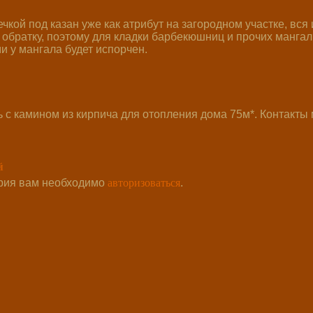
чкой под казан уже как атрибут на загородном участке, вс
 обратку, поэтому для кладки барбекюшниц и прочих манга
и у мангала будет испорчен.
с камином из кирпича для отопления дома 75м*. Контакты
й
авторизоваться
рия вам необходимо
.