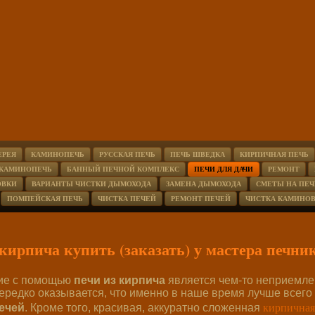
ЕРЕЯ
КАМИНОПЕЧЬ
РУССКАЯ ПЕЧЬ
ПЕЧЬ ШВЕДКА
КИРПИЧНАЯ ПЕЧЬ
 КАМИНОПЕЧЬ
БАННЫЙ ПЕЧНОЙ КОМПЛЕКС
ПЕЧИ ДЛЯ ДАЧИ
РЕМОНТ
ОВКИ
ВАРИАНТЫ ЧИСТКИ ДЫМОХОДА
ЗАМЕНА ДЫМОХОДА
СМЕТЫ НА ПЕЧ
ПОМПЕЙСКАЯ ПЕЧЬ
ЧИСТКА ПЕЧЕЙ
РЕМОНТ ПЕЧЕЙ
ЧИСТКА КАМИНО
 кирпича купить (заказать) у мастера печни
ние с помощью
печи из кирпича
является чем-то неприемле
ередко оказывается, что именно в наше время лучше всего
кирпичная
ечей
. Кроме того, красивая, аккуратно сложенная