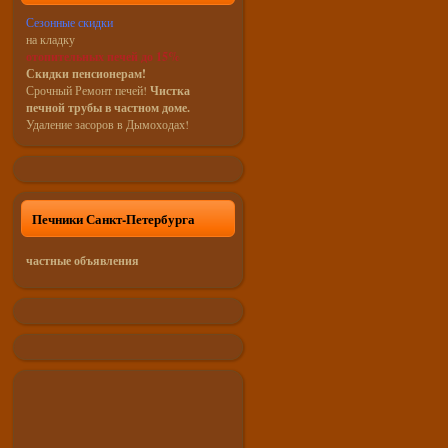
Сезонные скидки
на кладку
отопительных печей до 15%
Скидки пенсионерам!
Срочный Ремонт печей!
Чистка
печной трубы в частном доме.
Удаление засоров в Дымоходах!
Печники Санкт-Петербурга
частные объявления