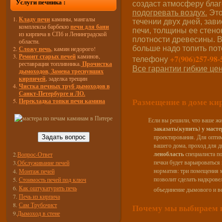
Услуги печника :
создаст атмосферу благо
подогревать воздух.
Это
Кладу печи
камины, мангалы
течении двух дней, зав
комплексы барбекю
печи для бани
печи, толщины ее стено
из кирпича в СПб и Ленинградской
плотности древесины. В
области.
больше надо топить пот
Сложу печь
, камин недорого!
Ремонт старых печей
каминов,
+7(906)257-98-
телефону
реставрация топливника.
Прочистка
Все гарантии гибкие це
дымоходов
,
Замена треснувших
кирпичей
, заделка трещин
Чистка печных труб дымоходов в
Санкт-Петербурге и ЛО.
Размещение в доме ки
Перекладка топки печи камина
Если вы решили, что ваше ж
заказать(купить) у мас
проектирования. Для оптим
Задать вопрос
вашего дома, проход для ды
ленобласть
специалиста п
2.
Вопрос-Ответ
печки будет варьироваться
3.
Обслуживание печей
норматив: три помещения м
4.
Монтаж печей
позволит сделать надкрове
5.
Стоимость печей под ключ
6.
Как оштукатурить печь
объединение дымового и в
7.
Печь из кирпича
8.
Сам Трубочист
Почему мы выбираем 
9.
Дымоход в стене