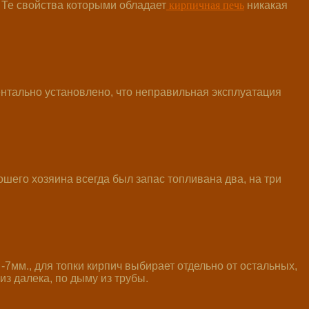
кирпичная печь
. Те свойства которыми обладает
никакая
ные материалы! Разберу старую сложу 
ентально установлено, что неправильная эксплуатация
ошего хозяина всегда был запас топливана два, на три
7мм., для топки кирпич выбирает отдельно от остальных,
из далека, по дыму из трубы.