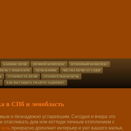
БАННЫЕ ПЕЧИ
ПЕЧНОЙ КОМПЛЕКС
КУХОННЫЙ КОМПЛЕКС
ПЕЧЬ С МАНГАЛОМ
ПЕЧЬ-КАМИН
ЧИСТКА ПЕЧИ ОТ САЖИ
Ь
CТОИМОСТЬ ПЕЧИ
ОТОПИТЕЛЬНАЯ ПЕЧЬ
В
КАК ВЫТАЩИТЬ РЖАВУЮ ЗАДВИЖКУ
ка в СПб и ленобласть
мым и безнадежно устаревшим. Сегодня и вчера это
 и отапливать дом или коттедж печным отоплением с
 печь
прекрасно дополнит интерьер и уют вашего жилья,