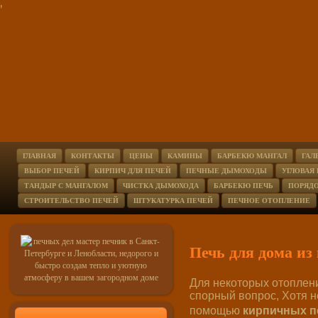
'
ГЛАВНАЯ
КОНТАКТЫ
ЦЕНЫ
КАМИНЫ
БАРБЕКЮ МАНГАЛ
ГАЛ
ВЫБОР ПЕЧЕЙ
КИРПИЧ ДЛЯ ПЕЧЕЙ
ПЕЧНЫЕ ДЫМОХОДЫ
УГЛОВАЯ
ТАНДЫР С МАНГАЛОМ
ЧИСТКА ДЫМОХОДА
БАРБЕКЮ ПЕЧЬ
ПОРЯД
СТРОИТЕЛЬСТВО ПЕЧЕЙ
ШТУКАТУРКА ПЕЧЕЙ
ПЕЧНОЕ ОТОПЛЕНИЕ
Печь для дома из
Для некоторых отопле
спорный вопрос, Хотя н
помощью
кирпичных п