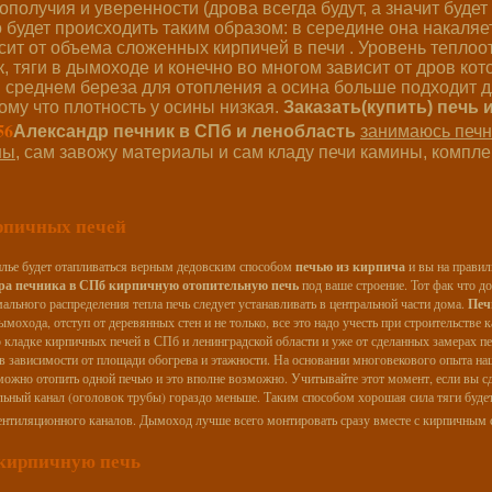
получия и уверенности (дрова всегда будут, а значит будет 
 будет происходить таким образом: в середине она накаляет
исит от объема сложенных кирпичей в печи . Уровень теплоо
к, тяги в дымоходе и конечно во многом зависит от дров ко
 среднем береза для отопления а осина больше подходит для
ому что плотность у осины низкая.
Заказать(купить) печь 
56
Александр печник в СПб и ленобласть
занимаюсь печн
ны,
сам завожу материалы и сам кладу печи камины, компле
рпичных печей
илье будет отапливаться верным дедовским способом
печью из кирпича
и вы на правил
тера печника в СПб кирпичную отопительную печь
под ваше строение. Тот фак что д
ального распределения тепла печь следует устанавливать в центральной части дома.
Печ
мохода, отступ от деревянных стен и не только, все это надо учесть при строительстве к
о кладке кирпичных печей в СПб и ленинградской области и уже от сделанных замерах 
 в зависимости от площади обогрева и этажности. На основании многовекового опыта н
ожно отопить одной печью и это вполне возможно. Учитывайте этот момент, если вы сд
льный канал (оголовок трубы) гораздо меньше. Таким способом хорошая сила тяги будет
ентиляционного каналов. Дымоход лучше всего монтировать сразу вместе с кирпичным 
кирпичную печь