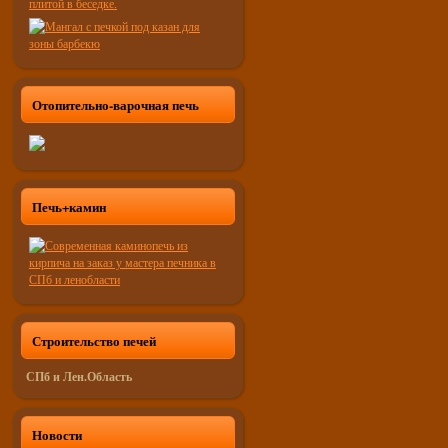
Отопительно-варочная печь
Печь+камин
Строительство печей
СПб и Лен.Область
Новости