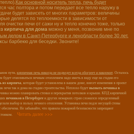
тепло).
Как основной носитель тепла, печь будет
ся час полтора и потом передает все тепло наружу в
тдачи будет зависеть от многих параметров: величины
торые делятся по теплоемкости в зависимости от
 очистки печи от сажи ну и тепло конечно тоже, только
из кирпича для дома
можно у меня, позвонив мне по
ым делом в Санкт-Петербурге и ленобласти более 30 лет.
ксы барбекю для беседки. Звоните!
ьном пути,
кирпичная печь никогда не подведет всегда обогреет и накормит
. Осталось
ом будет отапливаться печным отоплением надо иметь в виду еще на стадии его
ь из кирпича
, которая будет установлена в вашем доме, внесет изменения в проект
ак печи так и дома на стадии строительства. Неплохо будет
вызвать печника в
печника можно планировать стенки и перекрытия потолков и крыши. КПД кирпичной
аших
печников в Петербурге
и других нежарких стран сложился определенный
елали выбор в пользу печного отопления. Установка печи подле несущей стены
 обеспечена. Не забывайте, что правила пожарной безопасности запрещают
Читать далее >>>
стояком.