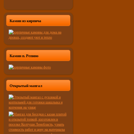
Камин из кирпича
Камин п. Репино
Открытый мангал