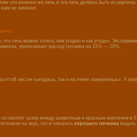
оме это конечно же печь и эта печь должна быть из кирпича
) вам не заменит.
и
недорого !
Опытный печник! Качествен
 печь
 что печь можно топить чем угодно и как угодно. Эксперим
 каминах, увеличивает расход топлива на 15% — 20%.
сит:»В лес не сьездишь, так и на печке замерзнешь». У хор
 оставляет зазор между шамотным и красным кирпичем в 5 -
оточком на звук, что и говорить
хорошего печника
видать 