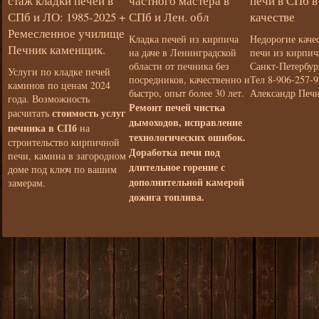
стаж кладки печей в
частного мастера в
печи в СПб 
СПб и ЛО: 1985-2025 +
СПб и Лен. обл
качестве
Ремесленное училище
Кладка печей из кирпича
Недорогие каче
Печник каменщик.
на даче в Ленинградской
печи из кирпич
области от печника без
Санкт-Петербур
Услуги по кладке печей
посредников, качественно и
Тел 8-906-257-9
каминов по ценам 2024
быстро, опыт более 30 лет.
Александр Печ
года. Возможность
Ремонт печей чистка
стоимость услуг
расчитать
дымоходов, исправление
печника в СПб
на
технологических ошибок.
строительство кирпичной
Доработка печи под
печи, камина в загородном
длительное горение с
доме под ключ по вашим
дополнительной камерой
замерам.
дожига топлива.