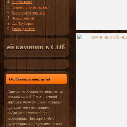
4.
Монтаж печей
5.
Стоимость печей под ключ
6.
Как оштукатурить печь
7.
Печь из кирпича
8.
Сам Трубочист
9.
Дымоход в стене
 каминов в СПб и Лен. Области
недорого 
Особенности моих печей
Главная особенность моих печей
тонкий шов 3-5 мм. , печной
массив с тонким швом намного
прочнее, что исключает
подвижки кирпичей при
нагревании. Быстро будет
прогреваться и держать тепло