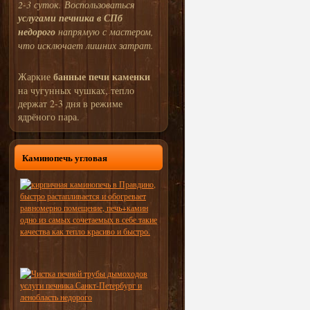
2-3 суток. Воспользоваться
услугами печника в СПб
недорого
напрямую с мастером,
что исключает лишних затрат.
банные печи каменки
Жаркие
на чугунных чушках, тепло
держат 2-3 дня в режиме
ядрёного пара.
Каминопечь угловая