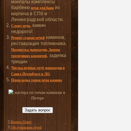
мангалы комплексы
барбекю
из
печи для бани
кирпича в СПб и
Ленинградской области.
, камин
Сложу печь
недорого!
каминов,
Ремонт старых печей
реставрация топливника.
,
Прочистка дымоходов
Замена
, заделка
треснувших кирпичей
трещин
Чистка печных труб дымоходов в
Санкт-Петербурге и ЛО.
Перекладка топки печи камина
Задать вопрос
2.
Вопрос-Ответ
3.
Обслуживание печей