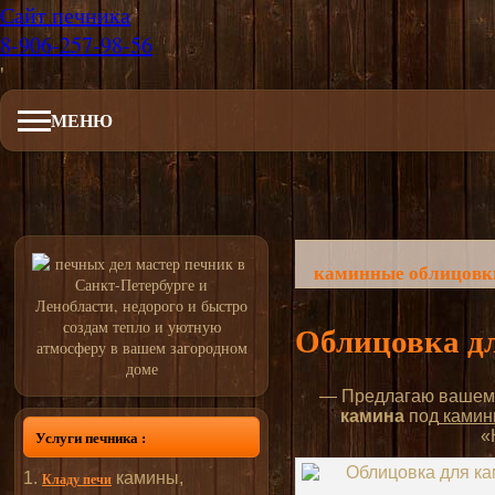
Сайт печника
8-906-257-98-56
'
МЕНЮ
каминные облицовки
Облицовка д
— Предлагаю вашем
камина
под
камин
Услуги печника :
«
камины,
Кладу печи