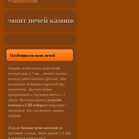
9.
Дымоход в стене
монт печей каминов в СПб и Лен. Област
Особенности моих печей
Главная особенность моих печей
тонкий шов 3-5 мм. , печной массив с
тонким швом намного прочнее, что
исключает подвижки кирпичей при
нагревании. Быстро будет
прогреваться и держать тепло 2-3
суток. Воспользоваться
услугами
печника в СПб недорого
напрямую с
мастером, что исключает лишних
затрат.
Жаркие
банные печи каменки
на
чугунных чушках, тепло держат 2-3 дня
в режиме ядрёного пара.