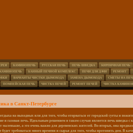
ЕРЕЯ
КАМИНОПЕЧЬ
РУССКАЯ ПЕЧЬ
ПЕЧЬ ШВЕДКА
КИРПИЧНАЯ ПЕЧЬ
 КАМИНОПЕЧЬ
БАННЫЙ ПЕЧНОЙ КОМПЛЕКС
ПЕЧИ ДЛЯ ДАЧИ
РЕМОНТ
ОВКИ
ВАРИАНТЫ ЧИСТКИ ДЫМОХОДА
ЗАМЕНА ДЫМОХОДА
СМЕТЫ НА ПЕЧ
ПОМПЕЙСКАЯ ПЕЧЬ
ЧИСТКА ПЕЧЕЙ
РЕМОНТ ПЕЧЕЙ
ЧИСТКА КАМИНО
ника в Санкт-Петербурге
отдыха на выходных или для того, чтобы оторваться от городской суеты и пожить
е и газовая печь. Идеальным решением в таком случая является печь шведка с к
ут маленькие, а это очень важно для деревенских жителей. Во-вторых, она предна
е будет требоваться много времени и сырья для того, чтобы протопить дом. В ка