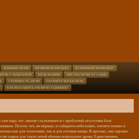
БАННЫЕ ПЕЧИ
ПЕЧНОЙ КОМПЛЕКС
КУХОННЫЙ КОМПЛЕКС
ПЕЧЬ С МАНГАЛОМ
ПЕЧЬ-КАМИН
ЧИСТКА ПЕЧИ ОТ САЖИ
Ь
CТОИМОСТЬ ПЕЧИ
ОТОПИТЕЛЬНАЯ ПЕЧЬ
В
КАК ВЫТАЩИТЬ РЖАВУЮ ЗАДВИЖКУ
 там пару лет, многие сталкиваются с проблемой отсутствия благ
амином. Потому что, во-первых, ее габариты небольшие, соответственно и
значена как для отопления, так и для готовки пищи. В-третьих, она хорошо
честве сырья для таких печей обычно используют дрова. Единственное,