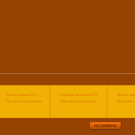
Печные дверки SVT-2
Задвижки Колосники SVT
Печные двер
Проэкты печей каминов
Цены на печные работы
Кирпичные 
НА ГЛАВНУЮ