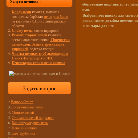
Услуги печника :
обязательно надо знать, что уйм
имя.
Кладу печи
камины, мангалы
Выбрав печь шведку для своего 
комплексы барбекю
печи для бани
дополнением дизайна помещения.
из кирпича в СПб и Ленинградской
области.
и на сырье для нее.
Сложу печь
, камин недорого!
Ремонт старых печей
каминов,
реставрация топливника.
Прочистка
дымоходов
,
Замена треснувших
кирпичей
, заделка трещин
Чистка печных труб дымоходов в
Санкт-Петербурге и ЛО.
Перекладка топки печи камина
Задать вопрос
2.
Вопрос-Ответ
3.
Обслуживание печей
4.
Монтаж печей
5.
Стоимость печей под ключ
6.
Как оштукатурить печь
7.
Печь из кирпича
8.
Сам Трубочист