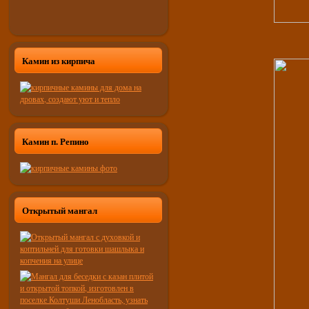
Камин из кирпича
Камин п. Репино
Открытый мангал