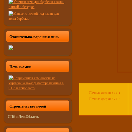
Отопительно-варочная печь
Печь+камин
Печные дверки SVT-1
Печные дверки SVT-4
Строительство печей
СПб и Лен.Область