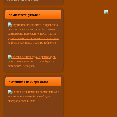
Каминопечь угловая
Кирпичная печь для бани