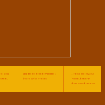
ки Pisla
Порядовки печи голландки-1
Печные аксессуары
камины
Видео работ печника
Уличный мангал
Фото печей каминов