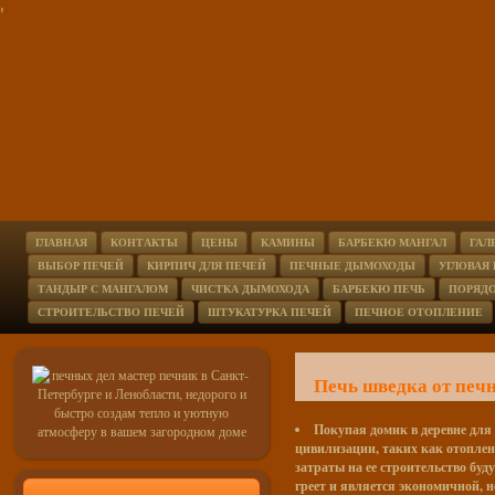
'
ГЛАВНАЯ
КОНТАКТЫ
ЦЕНЫ
КАМИНЫ
БАРБЕКЮ МАНГАЛ
ГАЛ
ВЫБОР ПЕЧЕЙ
КИРПИЧ ДЛЯ ПЕЧЕЙ
ПЕЧНЫЕ ДЫМОХОДЫ
УГЛОВАЯ
ТАНДЫР С МАНГАЛОМ
ЧИСТКА ДЫМОХОДА
БАРБЕКЮ ПЕЧЬ
ПОРЯД
СТРОИТЕЛЬСТВО ПЕЧЕЙ
ШТУКАТУРКА ПЕЧЕЙ
ПЕЧНОЕ ОТОПЛЕНИЕ
Печь шведка от печ
Покупая домик в деревне для 
цивилизации, таких как отоплени
затраты на ее строительство буд
греет и является экономичной, н