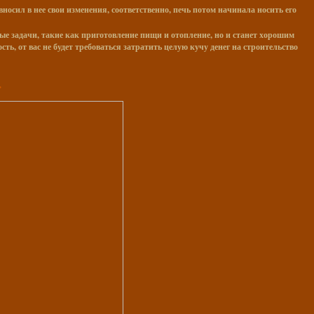
осил в нее свои изменения, соответственно, печь потом начинала носить его
ые задачи, такие как приготовление пищи и отопление, но и станет хорошим
, от вас не будет требоваться затратить целую кучу денег на строительство
.