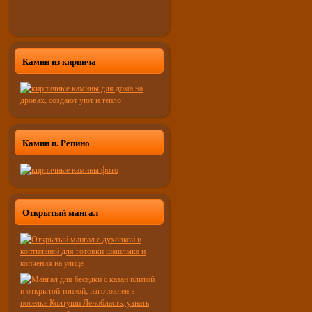
Камин из кирпича
Камин п. Репино
Открытый мангал