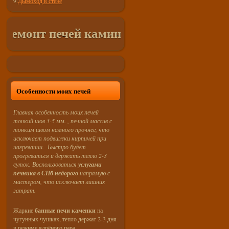
9.
Дымоход в стене
монт печей каминов в СПб и Лен. Област
Особенности моих печей
Главная особенность моих печей
тонкий шов 3-5 мм. , печной массив с
тонким швом намного прочнее, что
исключает подвижки кирпичей при
нагревании. Быстро будет
прогреваться и держать тепло 2-3
суток. Воспользоваться
услугами
печника в СПб недорого
напрямую с
мастером, что исключает лишних
затрат.
Жаркие
банные печи каменки
на
чугунных чушках, тепло держат 2-3 дня
в режиме ядрёного пара.