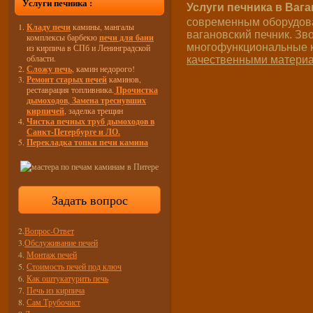
Услуги печника :
Услуги печника в Ваг
современным оборудова
Кладу печи
камины, мангалы
вагановский печник. Зв
комплексы барбекю
печи для бани
многофункциональные ко
из кирпича в СПб и Ленинградской
области.
качественными матери
Сложу печь
, камин недорого!
Ремонт старых печей
каминов,
реставрация топливника.
Прочистка
дымоходов
,
Замена треснувших
кирпичей
, заделка трещин
Чистка печных труб дымоходов в
Санкт-Петербурге и ЛО.
Перекладка топки печи камина
Задать вопрос
2.
Вопрос-Ответ
3.
Обслуживание печей
4.
Монтаж печей
5.
Стоимость печей под ключ
6.
Как оштукатурить печь
7.
Печь из кирпича
8.
Сам Трубочист