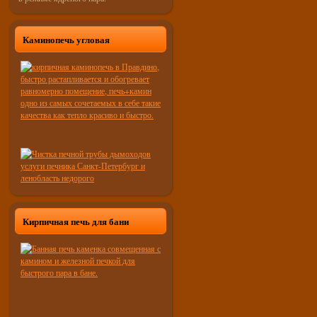
Каминопечь угловая
Кирпичная печь для бани