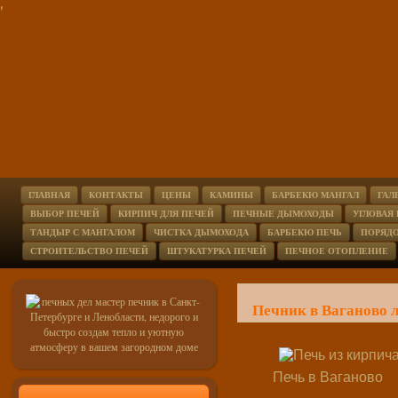
'
ГЛАВНАЯ
КОНТАКТЫ
ЦЕНЫ
КАМИНЫ
БАРБЕКЮ МАНГАЛ
ГАЛ
ВЫБОР ПЕЧЕЙ
КИРПИЧ ДЛЯ ПЕЧЕЙ
ПЕЧНЫЕ ДЫМОХОДЫ
УГЛОВАЯ
ТАНДЫР С МАНГАЛОМ
ЧИСТКА ДЫМОХОДА
БАРБЕКЮ ПЕЧЬ
ПОРЯД
СТРОИТЕЛЬСТВО ПЕЧЕЙ
ШТУКАТУРКА ПЕЧЕЙ
ПЕЧНОЕ ОТОПЛЕНИЕ
Печник в Ваганово 
Печь в Ваганово