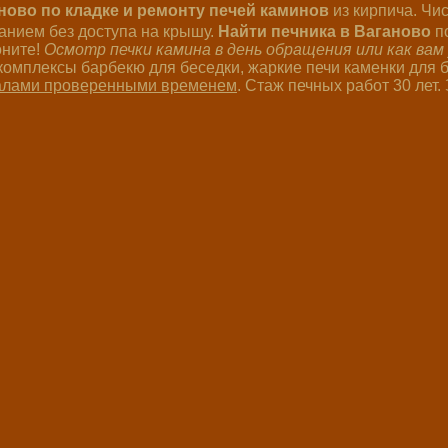
аново по кладке и ремонту печей каминов
из кирпича. Чи
нием без доступа на крышу.
Найти печника в Ваганово
п
оните!
Осмотр печки камина в день обращения или как вам
мплексы барбекю для беседки, жаркие печи каменки для б
алами проверенными временем
. Стаж печных работ 30 лет