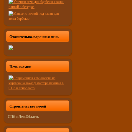
Отопительно-варочная печь
Печь+камин
Строительство печей
СПб и Лен.Область