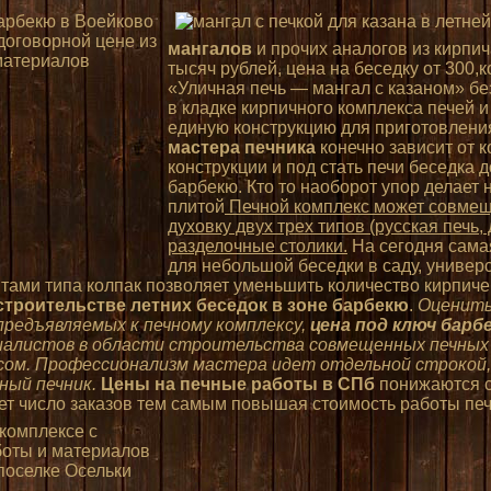
мангалов
и прочих аналогов из кирпич
тысяч рублей, цена на беседку от 300,
«Уличная печь — мангал с казаном» б
в кладке кирпичного комплекса печей 
единую конструкцию для приготовлени
мастера печника
конечно зависит от 
конструкции и под стать печи беседка
барбекю. Кто то наоборот упор делает 
плитой
Печной комплекс может совмеща
духовку двух трех типов (русская печь
разделочные столики.
На сегодня сама
для небольшой беседки в саду, униве
ами типа колпак позволяет уменьшить количество кирпиче
строительстве летних беседок в зоне барбекю
.
Оценить 
предъявляемых к печному комплексу,
цена под ключ барб
иалистов в области строительства совмещенных печных к
есом. Профессионализм мастера идет отдельной строкой,
ный печник.
Цены на печные работы в СПб
понижаются с
ет число заказов тем самым повышая стоимость работы печ