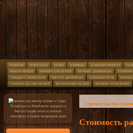
'
ГЛАВНАЯ
КОНТАКТЫ
ЦЕНЫ
КАМИНЫ
БАРБЕКЮ МАНГАЛ
ГАЛ
ВЫБОР ПЕЧЕЙ
КИРПИЧ ДЛЯ ПЕЧЕЙ
ПЕЧНЫЕ ДЫМОХОДЫ
УГЛОВАЯ
ТАНДЫР С МАНГАЛОМ
ЧИСТКА ДЫМОХОДА
БАРБЕКЮ ПЕЧЬ
ПОРЯД
СТРОИТЕЛЬСТВО ПЕЧЕЙ
ШТУКАТУРКА ПЕЧЕЙ
ПЕЧНОЕ ОТОПЛЕНИЕ
Строительство уличн
Стоимость ра