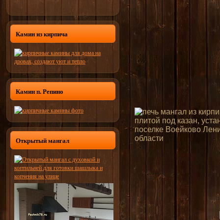
Камин из кирпича
Камин п. Репино
Открытый мангал