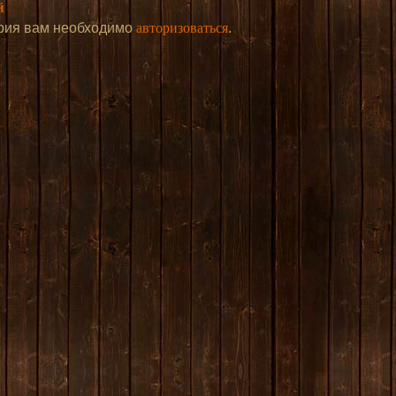
й
авторизоваться
рия вам необходимо
.