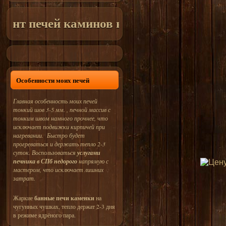
аминов в СПб и Лен. Области
недорого !
Особенности моих печей
Главная особенность моих печей
тонкий шов 3-5 мм. , печной массив с
тонким швом намного прочнее, что
исключает подвижки кирпичей при
нагревании. Быстро будет
прогреваться и держать тепло 2-3
суток. Воспользоваться
услугами
печника в СПб недорого
напрямую с
мастером, что исключает лишних
затрат.
Жаркие
банные печи каменки
на
чугунных чушках, тепло держат 2-3 дня
в режиме ядрёного пара.