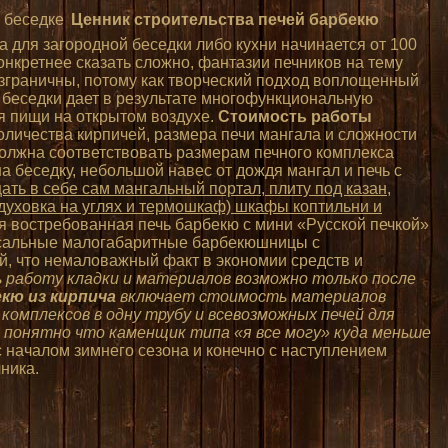
Ценник строительства печей барбекю
а для загородной беседки либо кухни начинается от 100
конкретнее сказать сложно, фантазии печников на тему
езграничны, потому как творческий подход воплощенный
и беседки дает в результате многофункциональную
я пищи на открытом воздухе.
Стоимость работы
количества кирпичей, размера печи мангала и сложности
 должна соответствовать размерам печного комплекса
на беседку, небольшой навес от дождя мангал и печь с
ть в себе сам мангальный портал, плиту под казан,
, духовка на углях и термошкаф) шкафы коптильни и
я востребованная печь барбекю с мини «Русской печкой»
рсальные малогабаритные барбекюшницы с
й, что немаловажный факт в экономии средств и
работу кладки и материалов возможно только после
екю из кирпича
включает стоимость материалов
омплексов в одну трубу и всевозможных печей для
 понятно что каменщик типа «я все могу» куда меньше
 началом зимнего сезона и конечно с наступлением
ника.