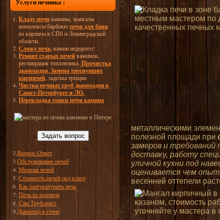
Услуги печника :
Кладу печи
камины, мангалы
комплексы барбекю
печи для бани
из кирпича в СПб и Ленинградской
области.
Сложу печь
, камин недорого!
Ремонт старых печей
каминов,
реставрация топливника.
Прочистка
дымоходов
,
Замена треснувших
кирпичей
, заделка трещин
Чистка печных труб дымоходов в
Санкт-Петербурге и ЛО.
Перекладка топки печи камина
металлическими элемент
Задать вопрос
полезной площади при
замеров и требований 
2.
Вопрос-Ответ
доставку, работу спец
3.
Обслуживание печей
уличной кухни под нав
4.
Монтаж печей
оценивается чем опыт
5.
Стоимость печей под ключ
весенней оттепели раст
6.
Как оштукатурить печь
7.
Печь из кирпича
8.
Сам Трубочист
9.
Дымоход в стене