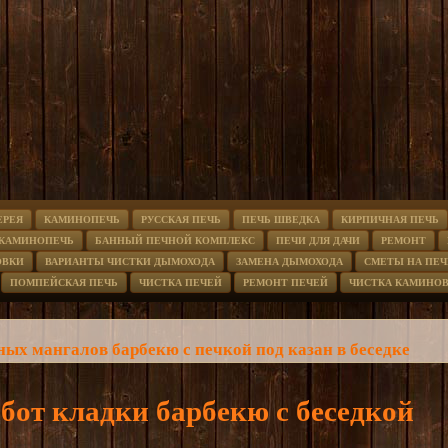
ЕРЕЯ
КАМИНОПЕЧЬ
РУССКАЯ ПЕЧЬ
ПЕЧЬ ШВЕДКА
КИРПИЧНАЯ ПЕЧЬ
 КАМИНОПЕЧЬ
БАННЫЙ ПЕЧНОЙ КОМПЛЕКС
ПЕЧИ ДЛЯ ДАЧИ
РЕМОНТ
ОВКИ
ВАРИАНТЫ ЧИСТКИ ДЫМОХОДА
ЗАМЕНА ДЫМОХОДА
СМЕТЫ НА ПЕЧ
ПОМПЕЙСКАЯ ПЕЧЬ
ЧИСТКА ПЕЧЕЙ
РЕМОНТ ПЕЧЕЙ
ЧИСТКА КАМИНО
ых мангалов барбекю с печкой под казан в беседке
бот кладки барбекю с беседкой